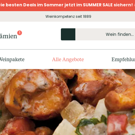
ie besten Deals im Sommer jetzt im SUMMER SALE sichern! 
Weinkompetenz seit 1889
1
rämien
Weinpakete
Alle Angebote
Empfehlu