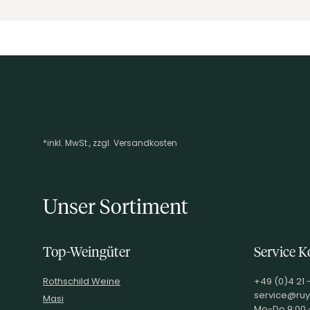
*inkl. MwSt., zzgl. Versandkosten
Footer-Menü
Unser Sortiment
Top-Weingüter
Service K
Rothschild Weine
+49 (0)4 21 
service@ruy
Masi
Mo-Do 9:00 -