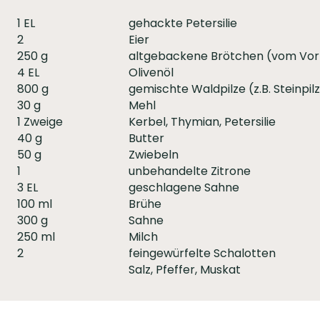
1 EL
gehackte Petersilie
2
Eier
250 g
altgebackene Brötchen (vom Vor
4 EL
Olivenöl
800 g
gemischte Waldpilze (z.B. Steinpilz
30 g
Mehl
1 Zweige
Kerbel, Thymian, Petersilie
40 g
Butter
50 g
Zwiebeln
1
unbehandelte Zitrone
3 EL
geschlagene Sahne
100 ml
Brühe
300 g
Sahne
250 ml
Milch
2
feingewürfelte Schalotten
Salz, Pfeffer, Muskat