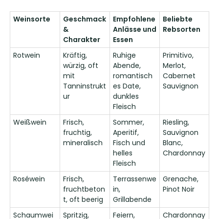
Weinsorte
Geschmack
Empfohlene
Beliebte
&
Anlässe und
Rebsorten
Charakter
Essen
Rotwein
Kräftig,
Ruhige
Primitivo,
würzig, oft
Abende,
Merlot,
mit
romantisch
Cabernet
Tanninstrukt
es Date,
Sauvignon
ur
dunkles
Fleisch
Weißwein
Frisch,
Sommer,
Riesling,
fruchtig,
Aperitif,
Sauvignon
mineralisch
Fisch und
Blanc,
helles
Chardonnay
Fleisch
Roséwein
Frisch,
Terrassenwe
Grenache,
fruchtbeton
in,
Pinot Noir
t, oft beerig
Grillabende
Schaumwei
Spritzig,
Feiern,
Chardonnay