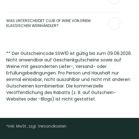
auch der
Primitivo
.
Ja, Primitivo gilt als hochwertig, vor allem, wenn er aus
Apulien stammt und von erfahrenen Winzern produziert wird.
WAS UNTERSCHEIDET CLUB OF WINE VON EINEM
Er überzeugt mit intensiver Frucht, weichen Tanninen und
KLASSISCHEN WEINHÄNDLER?
einem harmonischen Gesamteindruck – perfekt für
Genießer, die es vollmundig mögen.
Während viele Weinhändler auf stationären Verkauf setzen,
verbindet Club of Wine den Komfort der Online-Bestellung
mit einer sorgfältigen Weinauswahl und persönlichem
** Der Gutscheincode SSW10 ist gültig bis zum 09.08.2026.
Service.
Nicht anwendbar auf Geschenkgutscheine sowie auf
Weine mit gesonderten Liefer-, Versand- oder
Erfüllungsbedingungen. Pro Person und Haushalt nur
einmal einlösbar, nicht auszahlbar und nicht mit anderen
Gutscheinen kombinierbar. Die kommerzielle
Veröffentlichung des Rabatts (z. B. auf Gutschein-
Websites oder -Blogs) ist nicht gestattet.
*inkl. MwSt., zzgl. Versandkosten
Footer-Menü